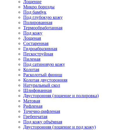
Лощение
Микро борозды
Под бамбук
Под глубокую кожу
Полированная
Термообработанная
Под кожу
Лощеная
Состаренная
Гидроабразивная
Пескоструйная
Пиленая
Под сатиновую кожу
Колотая
Расколотый финиш
Колотая двусторонняя
Натуральный скол
Шлифованная
Двусторонняя (лощение и полировка)
Матовая
Рифленая
Точечно-рифленая
Гребенчатая
Под кожу объёмная
Двусторонняя (лощение и под кожу)