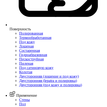
Поверхность
Полированная
Термообработанная
Под кожу
Лощеная
Состаренная
Гидроабразивная
Пескоструйная
Пиленая
Под сатиновую кожу
Колотая
Двусторонняя (лощение и под кожу)
Двусторонняя (lepatra и полировка)
Двусторонняя (под кожу и полировка)
Применение
Стены
Пол