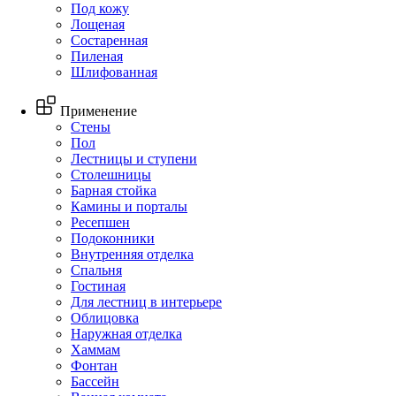
Под кожу
Лощеная
Состаренная
Пиленая
Шлифованная
Применение
Стены
Пол
Лестницы и ступени
Столешницы
Барная стойка
Камины и порталы
Ресепшен
Подоконники
Внутренняя отделка
Спальня
Гостиная
Для лестниц в интерьере
Облицовка
Наружная отделка
Хаммам
Фонтан
Бассейн