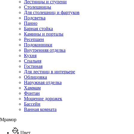
Лестницы и ступени
Столешницы
Для столешниц и фартуков
Подсветка
Панно
Барная стойка
Камины и порталы
Ресепшен
Подоконники
Внутренняя отделка
Кухня
Спальня
Гостиная
Для лестниц в интерьере
Облицовка
Наружная отделка
Хаммам
Фонтан
Мощение дорожек
Бассейн
Ванная комната
Мрамор
Цвет