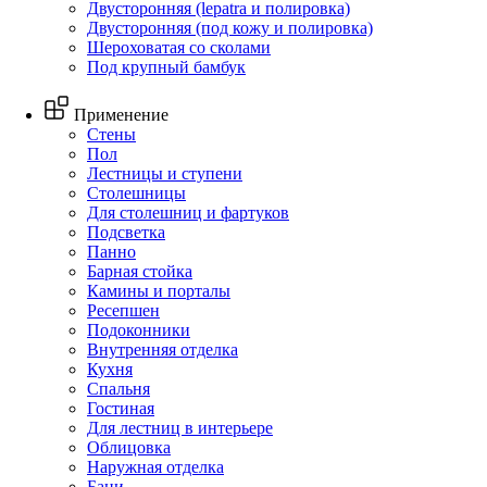
Двусторонняя (lepatra и полировка)
Двусторонняя (под кожу и полировка)
Шероховатая со сколами
Под крупный бамбук
Применение
Стены
Пол
Лестницы и ступени
Столешницы
Для столешниц и фартуков
Подсветка
Панно
Барная стойка
Камины и порталы
Ресепшен
Подоконники
Внутренняя отделка
Кухня
Спальня
Гостиная
Для лестниц в интерьере
Облицовка
Наружная отделка
Бани