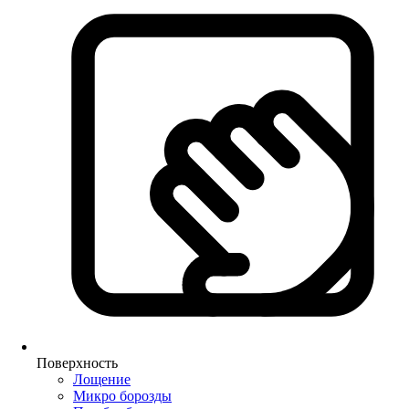
Поверхность
Лощение
Микро борозды