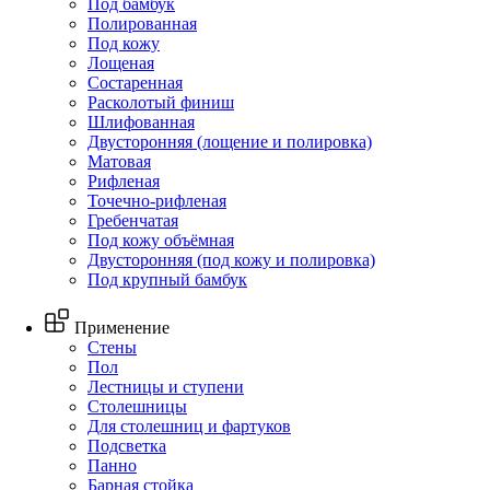
Под бамбук
Полированная
Под кожу
Лощеная
Состаренная
Расколотый финиш
Шлифованная
Двусторонняя (лощение и полировка)
Матовая
Рифленая
Точечно-рифленая
Гребенчатая
Под кожу объёмная
Двусторонняя (под кожу и полировка)
Под крупный бамбук
Применение
Стены
Пол
Лестницы и ступени
Столешницы
Для столешниц и фартуков
Подсветка
Панно
Барная стойка