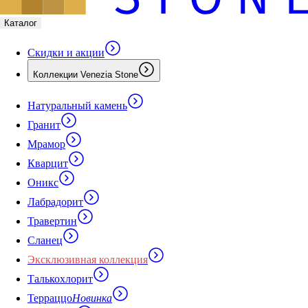
Каталог
Скидки и акции
Коллекции Venezia Stone
Натуральный камень
Гранит
Мрамор
Кварцит
Оникс
Лабрадорит
Травертин
Сланец
Эксклюзивная коллекция
Талькохлорит
Терраццо
Новинка