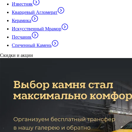
Известняк
Кварцевый Агломерат
Керамика
Искусственный Мрамор
Песчаник
Спеченный Камень
Скидки и акции