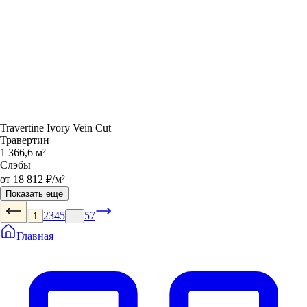
Travertine Ivory Vein Cut
Травертин
1 366,6 м²
Слэбы
от 18 812 ₽/м²
Показать ещё
2
3
4
5
57
1
...
Главная