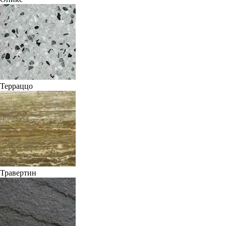
Терраццо
Травертин