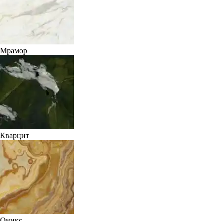
Мрамор
Кварцит
Оникс