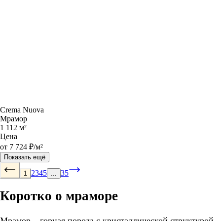
Crema Nuova
Мрамор
1 112 м²
Цена
от 7 724 ₽/м²
Показать ещё
2
3
4
5
35
1
...
Коротко о мраморе
Мрамор – горная порода с кристаллической структурой,