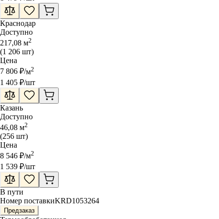
Краснодар
Доступно
2
217,08
м
(
1 206
шт
)
Цена
2
7 806
₽
/
м
1 405
₽
/шт
Казань
Доступно
2
46,08
м
(
256
шт
)
Цена
2
8 546
₽
/
м
1 539
₽
/шт
В пути
Номер поставки
KRD1053264
Предзаказ