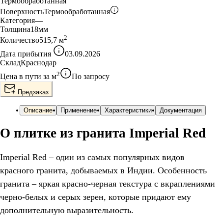
Термообработанная
Поверхность
Термообработанная
Категория
—
Толщина
18
мм
2
Количество
515,7
м
Дата прибытия
03.09.2026
Склад
Краснодар
2
Цена в пути за
м
По запросу
Предзаказ
Описание
Применение
Характеристики
Документация
О плитке из гранита Imperial Red
Imperial Red – один из самых популярных видов
красного гранита, добываемых в Индии. Особенность
гранита – яркая красно-черная текстура с вкраплениями
черно-белых и серых зерен, которые придают ему
дополнительную выразительность.