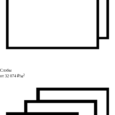
Слэбы
2
от
32 074
₽/
м