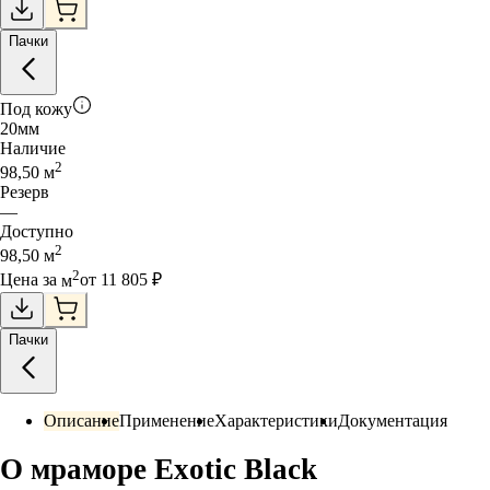
Пачки
Под кожу
20
мм
Наличие
2
98,50
м
Резерв
—
Доступно
2
98,50
м
2
Цена за
м
от
11 805
₽
Пачки
Описание
Применение
Характеристики
Документация
О мраморе Exotic Black