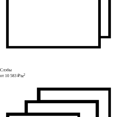
Слэбы
2
от
10 583
₽/
м