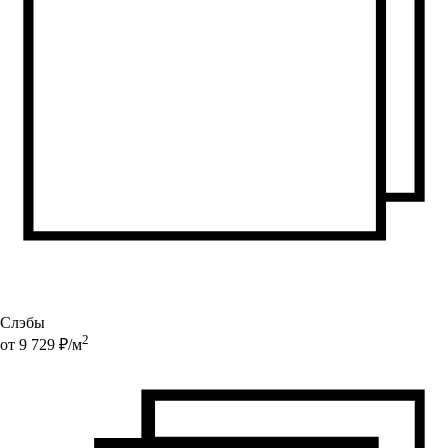
Слэбы
2
от
9 729
₽/
м