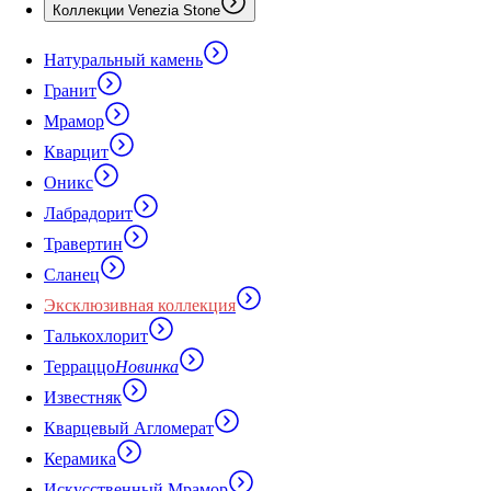
Коллекции Venezia Stone
Натуральный камень
Гранит
Мрамор
Кварцит
Оникс
Лабрадорит
Травертин
Сланец
Эксклюзивная коллекция
Талькохлорит
Терраццо
Новинка
Известняк
Кварцевый Агломерат
Керамика
Искусственный Мрамор