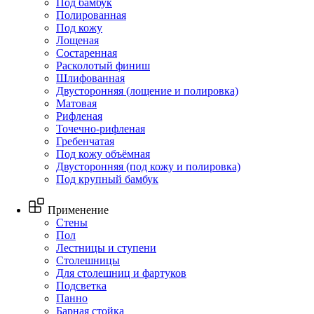
Под бамбук
Полированная
Под кожу
Лощеная
Состаренная
Расколотый финиш
Шлифованная
Двусторонняя (лощение и полировка)
Матовая
Рифленая
Точечно-рифленая
Гребенчатая
Под кожу объёмная
Двусторонняя (под кожу и полировка)
Под крупный бамбук
Применение
Стены
Пол
Лестницы и ступени
Столешницы
Для столешниц и фартуков
Подсветка
Панно
Барная стойка