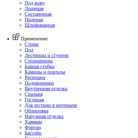
Под кожу
Лощеная
Состаренная
Пиленая
Шлифованная
Применение
Стены
Пол
Лестницы и ступени
Столешницы
Барная стойка
Камины и порталы
Ресепшен
Подоконники
Внутренняя отделка
Спальня
Гостиная
Для лестниц в интерьере
Облицовка
Наружная отделка
Хаммам
Фонтан
Бассейн