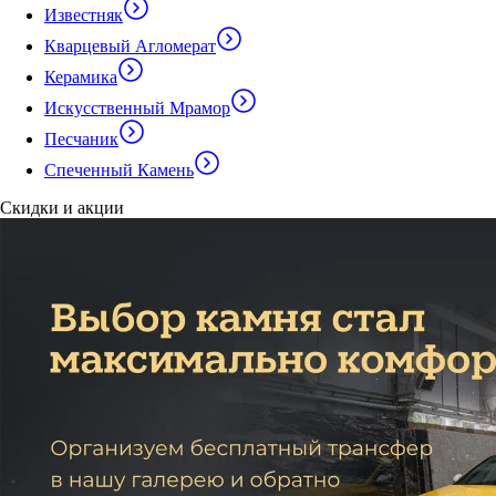
Известняк
Кварцевый Агломерат
Керамика
Искусственный Мрамор
Песчаник
Спеченный Камень
Скидки и акции