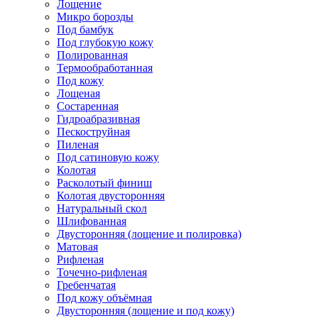
Лощение
Микро борозды
Под бамбук
Под глубокую кожу
Полированная
Термообработанная
Под кожу
Лощеная
Состаренная
Гидроабразивная
Пескоструйная
Пиленая
Под сатиновую кожу
Колотая
Расколотый финиш
Колотая двусторонняя
Натуральный скол
Шлифованная
Двусторонняя (лощение и полировка)
Матовая
Рифленая
Точечно-рифленая
Гребенчатая
Под кожу объёмная
Двусторонняя (лощение и под кожу)