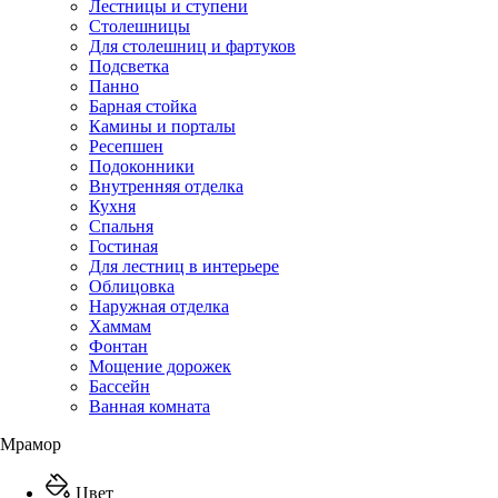
Лестницы и ступени
Столешницы
Для столешниц и фартуков
Подсветка
Панно
Барная стойка
Камины и порталы
Ресепшен
Подоконники
Внутренняя отделка
Кухня
Спальня
Гостиная
Для лестниц в интерьере
Облицовка
Наружная отделка
Хаммам
Фонтан
Мощение дорожек
Бассейн
Ванная комната
Мрамор
Цвет