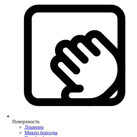
Поверхность
Лощение
Микро борозды