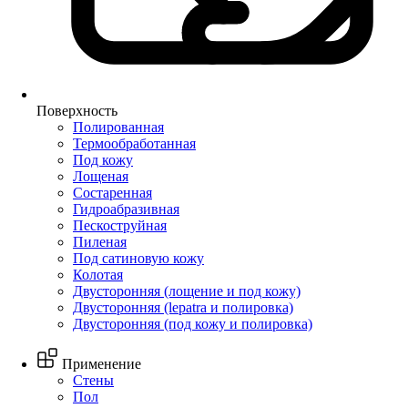
Поверхность
Полированная
Термообработанная
Под кожу
Лощеная
Состаренная
Гидроабразивная
Пескоструйная
Пиленая
Под сатиновую кожу
Колотая
Двусторонняя (лощение и под кожу)
Двусторонняя (lepatra и полировка)
Двусторонняя (под кожу и полировка)
Применение
Стены
Пол