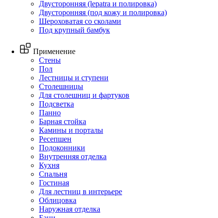
Двусторонняя (lepatra и полировка)
Двусторонняя (под кожу и полировка)
Шероховатая со сколами
Под крупный бамбук
Применение
Стены
Пол
Лестницы и ступени
Столешницы
Для столешниц и фартуков
Подсветка
Панно
Барная стойка
Камины и порталы
Ресепшен
Подоконники
Внутренняя отделка
Кухня
Спальня
Гостиная
Для лестниц в интерьере
Облицовка
Наружная отделка
Бани