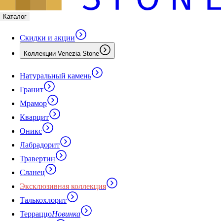
Каталог
Скидки и акции
Коллекции Venezia Stone
Натуральный камень
Гранит
Мрамор
Кварцит
Оникс
Лабрадорит
Травертин
Сланец
Эксклюзивная коллекция
Талькохлорит
Терраццо
Новинка