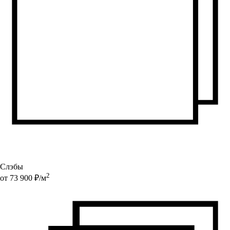
Слэбы
2
от
73 900
₽/
м