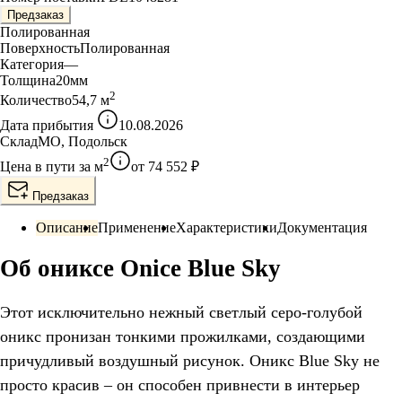
Предзаказ
Полированная
Поверхность
Полированная
Категория
—
Толщина
20
мм
2
Количество
54,7
м
Дата прибытия
10.08.2026
Склад
МО, Подольск
2
Цена в пути за
м
от
74 552
₽
Предзаказ
Описание
Применение
Характеристики
Документация
Об ониксе Onice Blue Sky
Этот исключительно нежный светлый серо-голубой
оникс пронизан тонкими прожилками, создающими
причудливый воздушный рисунок. Оникс Blue Sky не
просто красив – он способен привнести в интерьер