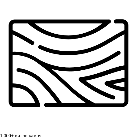
1 000+
видов камня