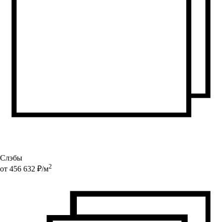
Слэбы
2
от
456 632
₽/
м