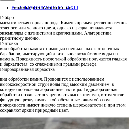
Все
А
Б
В
Г
Д
И
К
Л
М
Н
О
П
Р
С
Т
Ф
Х
Ш
Габбро
магматическая горная порода. Камень преимущественно темно-
зеленого или черного цвета, однако изредка попадаются
экземпляры с пятнистыми вкраплениями. Альтернатива
гранитному щебню.
Галтовка
вид обработки камня с помощью специальных галтовочных
барабанов, имитирующий длительное воздействие воды на
камень. Поверхность после такой обработки получается гладкая
и бархатистая, со сглаженными гранями рельефа.
Гидроабразивная обработка
вид обработки камня. Проводится с использованием
высокоскоростной струи воды под высоким давлением, в
которую добавлены абразивные частицы. Гидроабразивная
обработка позволяет осуществлять высокоточную, в том числе
фигурную, резку камня, а обработанные таким образом
поверхности имеют низкую степень шероховатости и при этом
сохраняют яркий природный цвет.