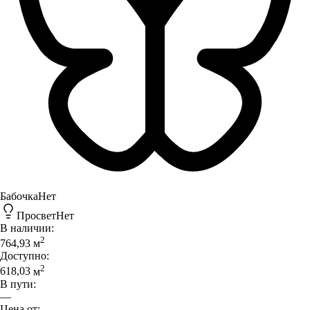
Бабочка
Нет
Просвет
Нет
В наличии:
2
764,93
м
Доступно:
2
618,03
м
В пути:
—
Цена от: