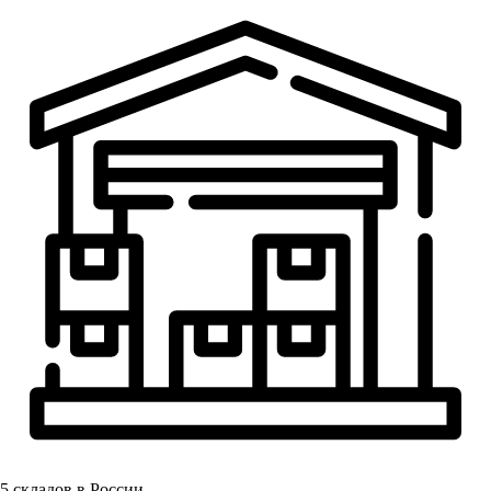
5
складов в России