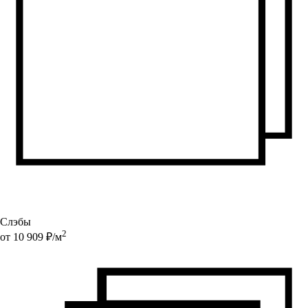
Слэбы
2
от
10 909
₽/
м