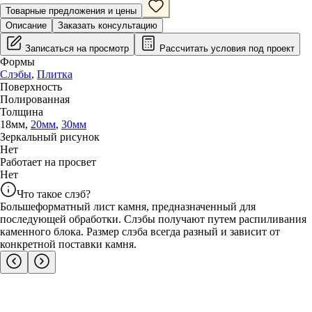
Товарные предложения и цены
Описание
Заказать консультацию
Записаться на просмотр
Рассчитать условия под проект
Формы
Слэбы
,
Плитка
Поверхность
Полированная
Толщина
18
мм
,
20
мм
,
30
мм
Зеркальный рисунок
Нет
Работает на просвет
Нет
Что такое слэб?
Большеформатный лист камня, предназначенный для
последующей обработки. Слэбы получают путем распиливания
каменного блока. Размер слэба всегда разный и зависит от
конкретной поставки камня.