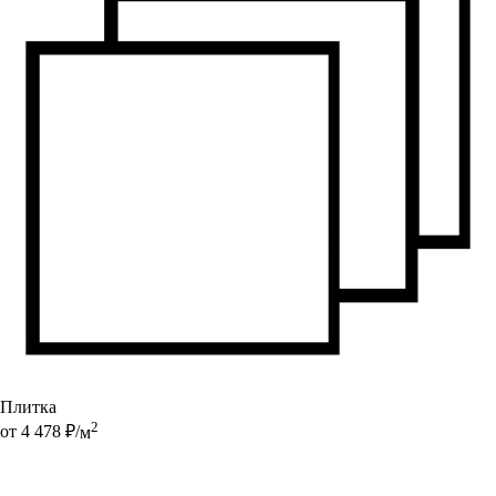
Плитка
2
от
4 478
₽/
м