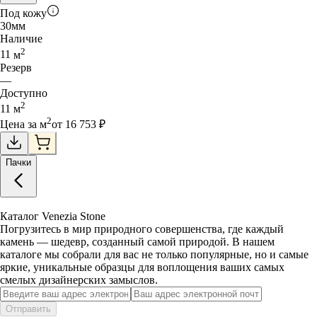
Под кожу
30
мм
Наличие
2
11
м
Резерв
—
Доступно
2
11
м
2
Цена за
м
от
16 753
₽
Пачки
Каталог Venezia Stone
Погрузитесь в мир природного совершенства, где каждый
камень — шедевр, созданный самой природой. В нашем
каталоге мы собрали для вас не только популярные, но и самые
яркие, уникальные образцы для воплощения ваших самых
смелых дизайнерских замыслов.
Отправить