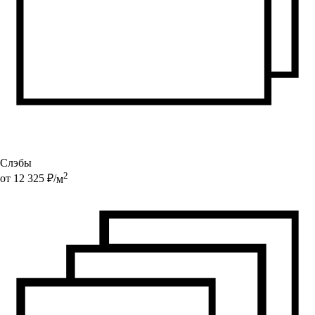
Слэбы
2
от
12 325
₽/
м