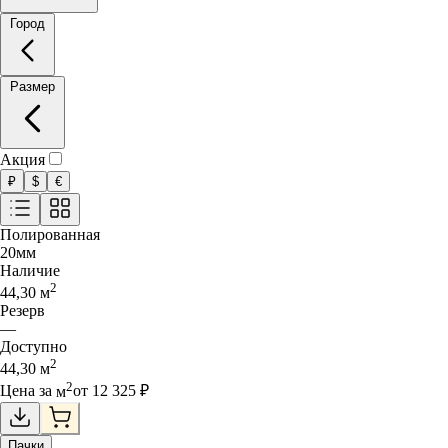
Город
Размер
Акция
₽
$
€
Полированная
20
мм
Наличие
2
44,30
м
Резерв
—
Доступно
2
44,30
м
2
Цена за
м
от
12 325
₽
Пачки