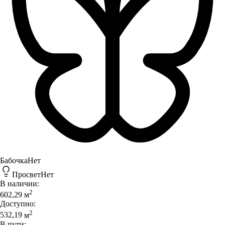
Бабочка
Нет
Просвет
Нет
В наличии:
2
602,29
м
Доступно:
2
532,19
м
В пути: