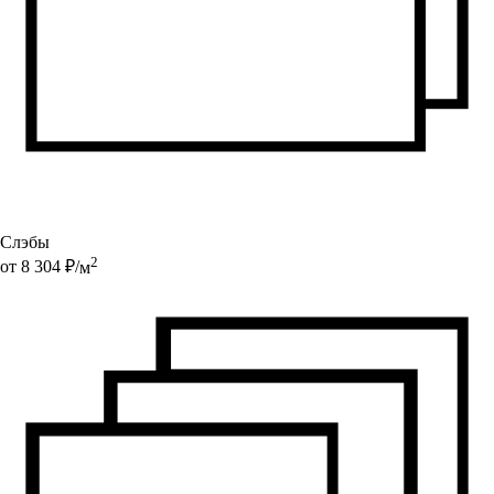
Слэбы
2
от
8 304
₽/
м