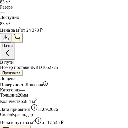
2
83
м
Резерв
—
Доступно
2
83
м
2
Цена за
м
от
24 373
₽
Пачки
В пути
Номер поставки
KRD1052725
Предзаказ
Лощеная
Поверхность
Лощеная
Категория
—
Толщина
20
мм
2
Количество
58,4
м
Дата прибытия
11.09.2026
Склад
Краснодар
2
Цена в пути за
м
от
17 545
₽