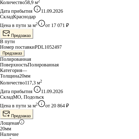
2
Количество
58,9
м
Дата прибытия
11.09.2026
Склад
Краснодар
2
Цена в пути за
м
от
17 071
₽
Предзаказ
В пути
Номер поставки
PDL1052497
Предзаказ
Полированная
Поверхность
Полированная
Категория
—
Толщина
20
мм
2
Количество
117,3
м
Дата прибытия
11.09.2026
Склад
МО, Подольск
2
Цена в пути за
м
от
20 864
₽
Предзаказ
Лощеная
20
мм
Наличие