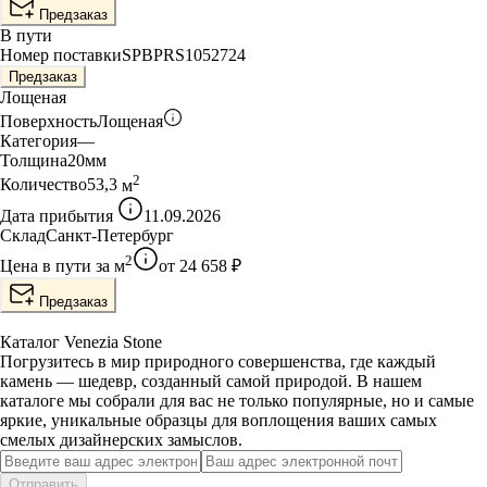
Предзаказ
В пути
Номер поставки
SPBPRS1052724
Предзаказ
Лощеная
Поверхность
Лощеная
Категория
—
Толщина
20
мм
2
Количество
53,3
м
Дата прибытия
11.09.2026
Склад
Санкт-Петербург
2
Цена в пути за
м
от
24 658
₽
Предзаказ
Каталог Venezia Stone
Погрузитесь в мир природного совершенства, где каждый
камень — шедевр, созданный самой природой. В нашем
каталоге мы собрали для вас не только популярные, но и самые
яркие, уникальные образцы для воплощения ваших самых
смелых дизайнерских замыслов.
Отправить