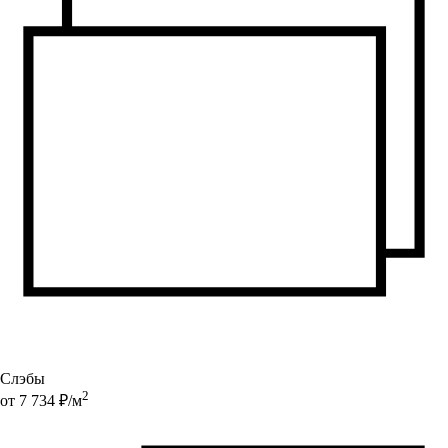
Слэбы
2
от
7 734
₽/
м