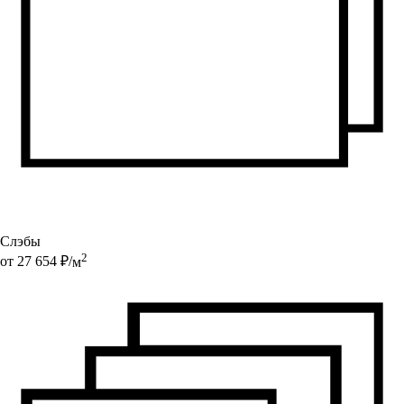
Слэбы
2
от
27 654
₽/
м