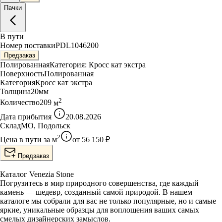
Пачки
В пути
Номер поставки
PDL1046200
Предзаказ
Полированная
Категория:
Кросс кат экстра
Поверхность
Полированная
Категория
Кросс кат экстра
Толщина
20
мм
2
Количество
209
м
Дата прибытия
20.08.2026
Склад
МО, Подольск
2
Цена в пути за
м
от
56 150
₽
Предзаказ
Каталог Venezia Stone
Погрузитесь в мир природного совершенства, где каждый
камень — шедевр, созданный самой природой. В нашем
каталоге мы собрали для вас не только популярные, но и самые
яркие, уникальные образцы для воплощения ваших самых
смелых дизайнерских замыслов.