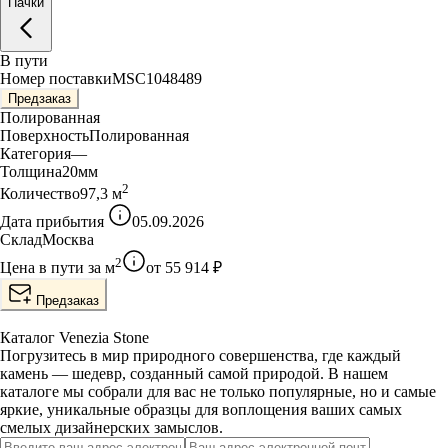
Пачки
В пути
Номер поставки
MSC1048489
Предзаказ
Полированная
Поверхность
Полированная
Категория
—
Толщина
20
мм
2
Количество
97,3
м
Дата прибытия
05.09.2026
Склад
Москва
2
Цена в пути за
м
от
55 914
₽
Предзаказ
Каталог Venezia Stone
Погрузитесь в мир природного совершенства, где каждый
камень — шедевр, созданный самой природой. В нашем
каталоге мы собрали для вас не только популярные, но и самые
яркие, уникальные образцы для воплощения ваших самых
смелых дизайнерских замыслов.