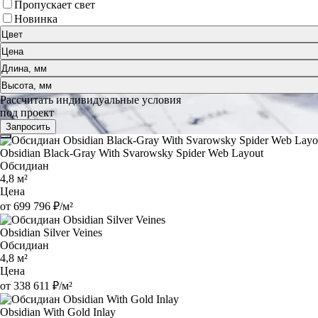
Пропускает свет
Новинка
Цвет
Цена
Длина, мм
Высота, мм
Рассчитать индивидуальные условия
под проект
Запросить
Obsidian Black-Gray With Svarowsky Spider Web Layout
Обсидиан
4,8 м²
Цена
от 699 796 ₽/м²
Obsidian Silver Veines
Обсидиан
4,8 м²
Цена
от 338 611 ₽/м²
Obsidian With Gold Inlay