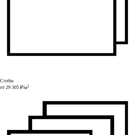
Слэбы
2
от
29 305
₽/
м