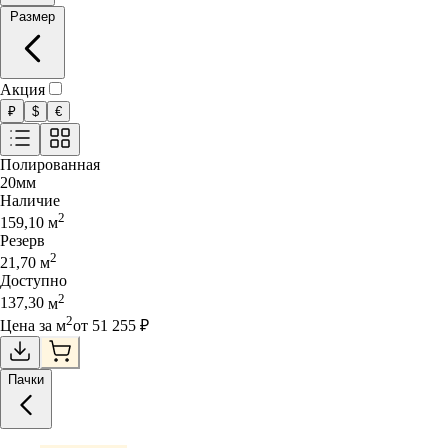
Размер
Акция
₽
$
€
Полированная
20
мм
Наличие
2
159,10
м
Резерв
2
21,70
м
Доступно
2
137,30
м
2
Цена за
м
от
51 255
₽
Пачки