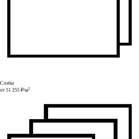
Слэбы
2
от
51 255
₽/
м