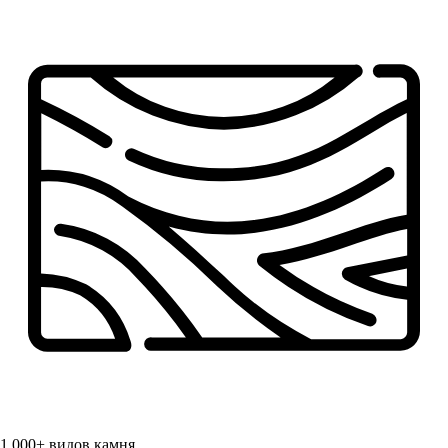
1 000+
видов камня