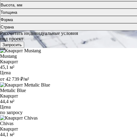
Высота, мм
Толщина
Форма
Страна
Рассчитать индивидуальные условия
под проект
Запросить
Mustang
Кварцит
45,1 м²
Цена
от 42 739 ₽/м²
Mettalic Blue
Кварцит
44,4 м²
Цена
по запросу
Chivas
Кварцит
44,1 м²