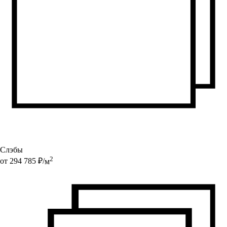
Слэбы
2
от
294 785
₽/
м