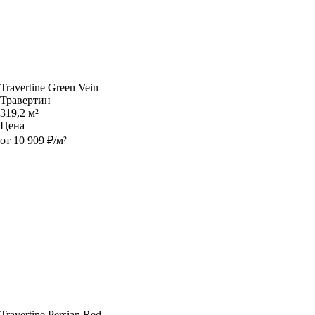
Travertine Green Vein
Травертин
319,2 м²
Цена
от 10 909 ₽/м²
Travertine Persian Red