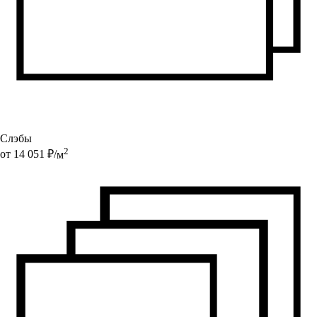
Слэбы
2
от
14 051
₽/
м