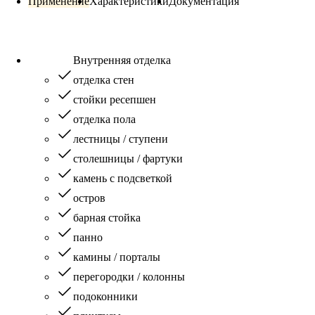
Применение
Характеристики
Документация
Внутренняя отделка
отделка стен
стойки ресепшен
отделка пола
лестницы / ступени
столешницы / фартуки
камень с подсветкой
остров
барная стойка
панно
камины / порталы
перегородки / колонны
подоконники