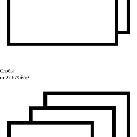
Слэбы
2
от
27 679
₽/
м