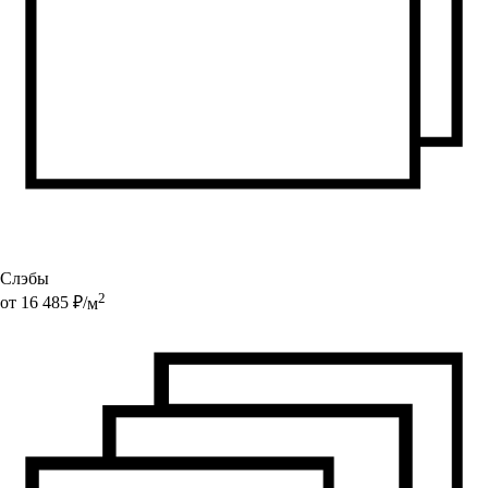
Слэбы
2
от
16 485
₽/
м