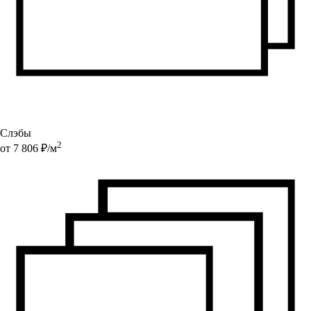
Слэбы
2
от
7 806
₽/
м