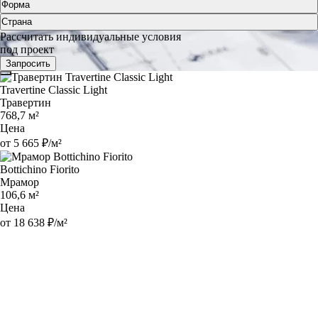
Форма
Страна
Рассчитать индивидуальные условия
под проект
Запросить
Travertine Classic Light
Травертин
768,7 м²
Цена
от 5 665 ₽/м²
Bottichino Fiorito
Мрамор
106,6 м²
Цена
от 18 638 ₽/м²