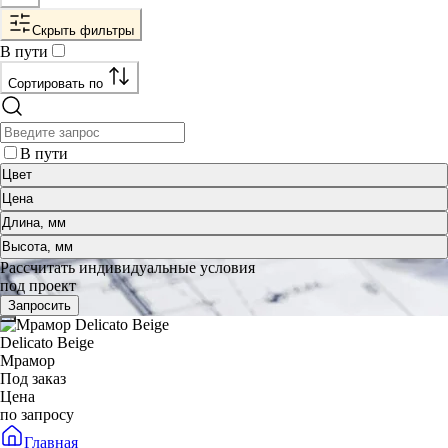
Скрыть фильтры
В пути
Сортировать по
В пути
Цвет
Цена
Длина, мм
Высота, мм
Рассчитать индивидуальные условия
под проект
Запросить
Delicato Beige
Мрамор
Под заказ
Цена
по запросу
Главная