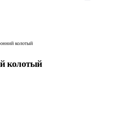
ронний колотый
ий колотый