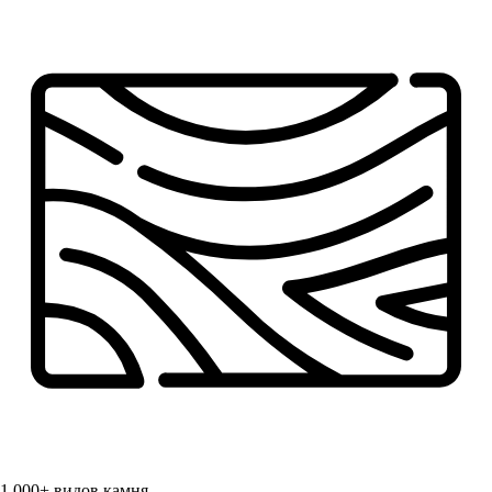
1 000+
видов камня