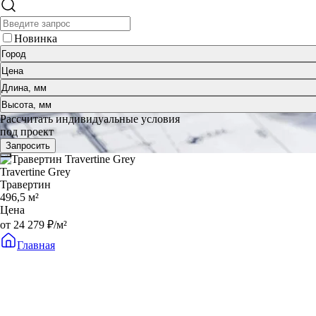
Новинка
Город
Цена
Длина, мм
Высота, мм
Рассчитать индивидуальные условия
под проект
Запросить
Travertine Grey
Травертин
496,5 м²
Цена
от 24 279 ₽/м²
Главная