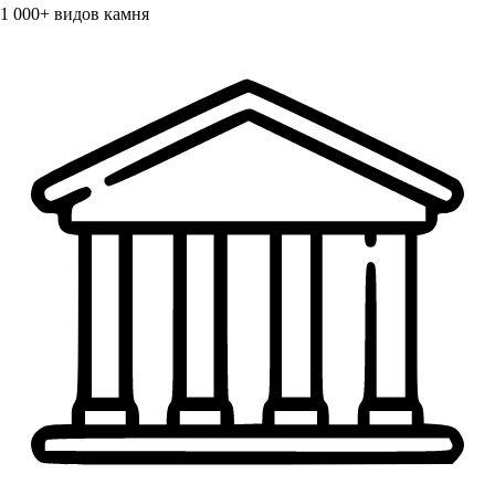
1 000+
видов камня