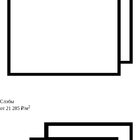
Слэбы
2
от
21 285
₽/
м