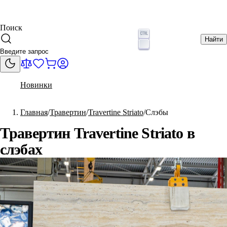
Поиск
Найти
Новинки
Главная
Травертин
Travertine Striato
Слэбы
Травертин Travertine Striato в
слэбах