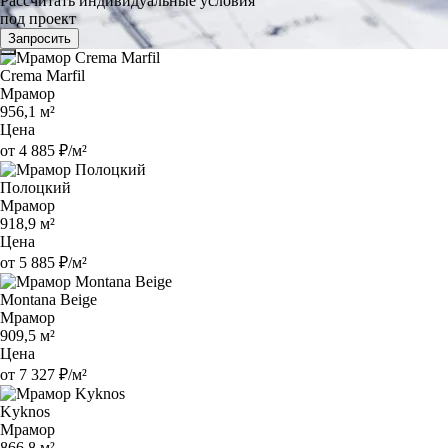
Рассчитать индивидуальные условия
под проект
Запросить
Crema Marfil
Мрамор
956,1 м²
Цена
от 4 885 ₽/м²
Полоцкий
Мрамор
918,9 м²
Цена
от 5 885 ₽/м²
Montana Beige
Мрамор
909,5 м²
Цена
от 7 327 ₽/м²
Kyknos
Мрамор
866,8 м²