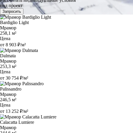
Рассчитать индивидуальные условия
под проект
Запросить
Bardiglio Light
Мрамор
258,1 м²
Цена
от 8 903 ₽/м²
Dalmata
Мрамор
253,3 м²
Цена
от 30 754 ₽/м²
Palissandro
Мрамор
246,5 м²
Цена
от 13 252 ₽/м²
Calacatta Lumiere
Мрамор
244,6 м²