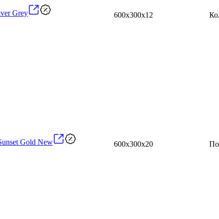
lver Grey
600x300x12
Ко
Sunset Gold New
600x300x20
По