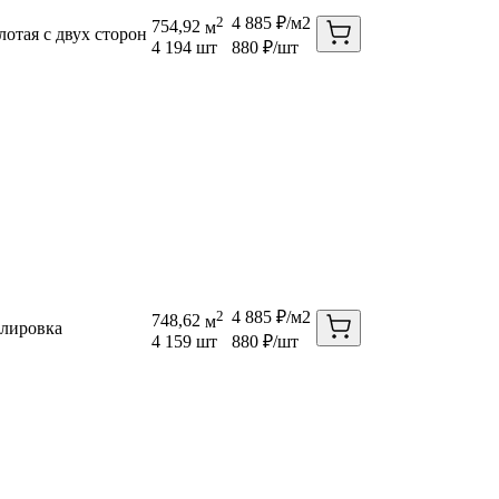
2
4 885
₽/м2
754,92
м
лотая с двух сторон
4 194
шт
880
₽/шт
2
4 885
₽/м2
748,62
м
лировка
4 159
шт
880
₽/шт