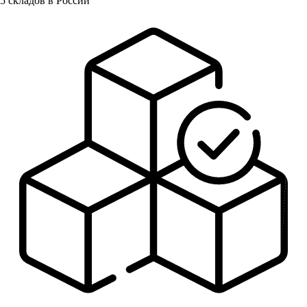
5
складов в России